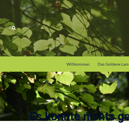
Zum
Inhalt
springen
Willkommen
Das Goldene La
Es konnte nichts g