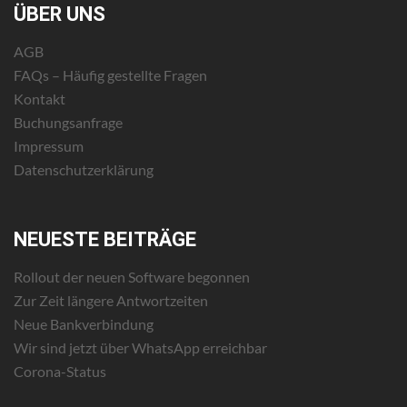
ÜBER UNS
AGB
FAQs – Häufig gestellte Fragen
Kontakt
Buchungsanfrage
Impressum
Datenschutzerklärung
NEUESTE BEITRÄGE
Rollout der neuen Software begonnen
Zur Zeit längere Antwortzeiten
Neue Bankverbindung
Wir sind jetzt über WhatsApp erreichbar
Corona-Status